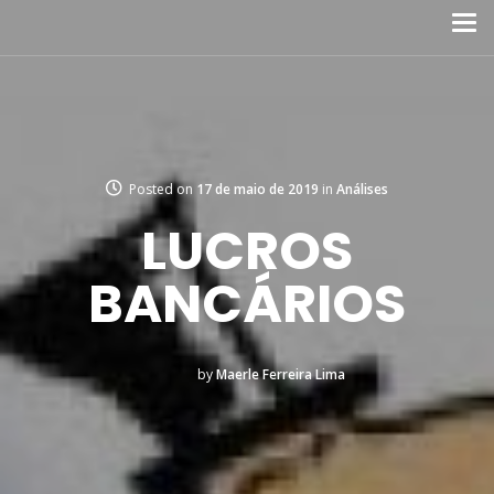
Posted on
17 de maio de 2019
in
Análises
LUCROS
BANCÁRIOS
by
Maerle Ferreira Lima